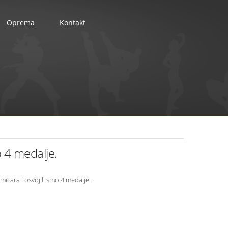
Oprema
Kontakt
o 4 medalje.
micara i osvojili smo 4 medalje.