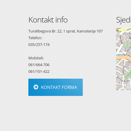
Kontakt info
Sjed
Turalibegova Br. 22, 1 sprat, Kancelarija 107
Telefon:
035/257-174
Mobiteli:
061/664-706
061/101-422
KONTAKT FORMA