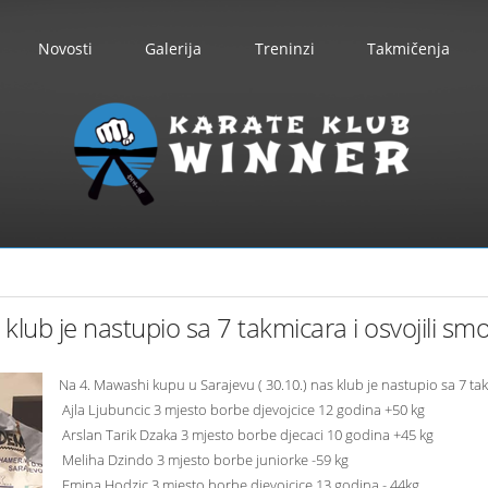
Novosti
Galerija
Treninzi
Takmičenja
lub je nastupio sa 7 takmicara i osvojili sm
Na 4. Mawashi kupu u Sarajevu ( 30.10.) nas klub je nastupio sa 7 tak
Ajla Ljubuncic 3 mjesto borbe djevojcice 12 godina +50 kg
Arslan Tarik Dzaka 3 mjesto borbe djecaci 10 godina +45 kg
Meliha Dzindo 3 mjesto borbe juniorke -59 kg
Emina Hodzic 3 mjesto borbe djevojcice 13 godina - 44kg