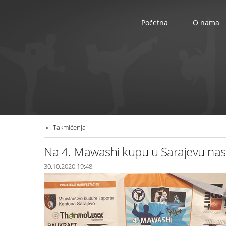
Početna
O nama
Takmičenja
Na 4. Mawashi kupu u Sarajevu nas k
30.10.2020 19:48