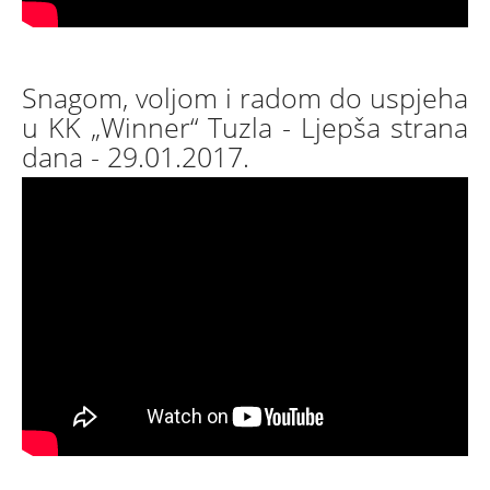
Snagom, voljom i radom do uspjeha
u KK „Winner“ Tuzla - Ljepša strana
dana - 29.01.2017.