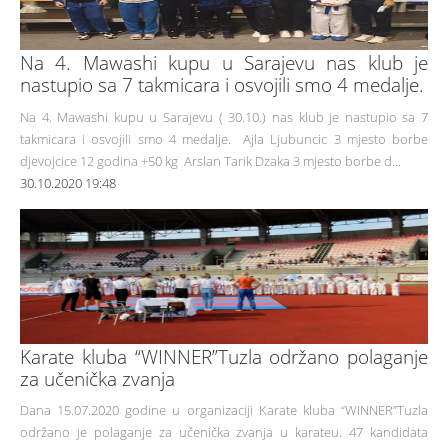
Na 4. Mawashi kupu u Sarajevu nas klub je
nastupio sa 7 takmicara i osvojili smo 4 medalje.
Na 4. Mawashi kupu u Sarajevu ( 30.10.) nas klub je nastupio sa 7
takmicara i osvojili smo 4 medalje. Ajla Ljubuncic 3 mjesto borbe
djevojcice 12 godina +50 kg Arslan Tarik Dzaka 3 mjesto borbe d...
30.10.2020 19:48
Karate kluba “WINNER”Tuzla održano polaganje
za učenička zvanja
Dana 15.07.2020 godine u organizaciji Karate kluba “WINNER”Tuzla
održano je polaganje za učenička zvanja u karateu. 47 kandidata