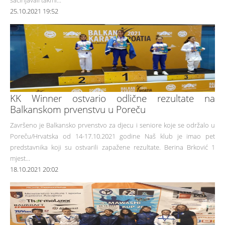
25.10.2021 19:52
KK Winner ostvario odlične rezultate na
Balkanskom prvenstvu u Poreču
Završeno je Balkansko prvenstvo za djecu i seniore koje se održalo u
Poreču/Hrvatska od 14-17.10.2021 godine Naš klub je imao pet
predstavnika koji su ostvarili zapažene rezultate. Berina Brković 1
mjest...
18.10.2021 20:02