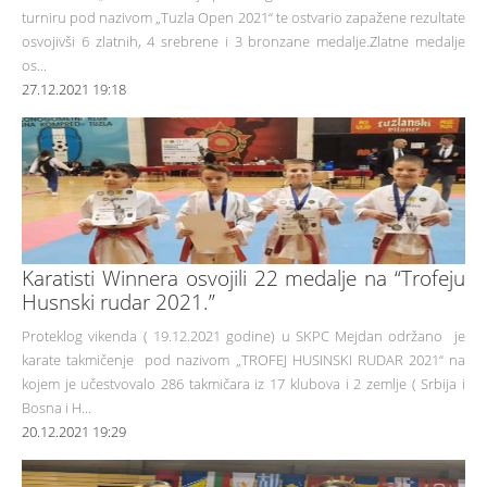
turniru pod nazivom „Tuzla Open 2021“ te ostvario zapažene rezultate
osvojivši 6 zlatnih, 4 srebrene i 3 bronzane medalje.Zlatne medalje
os...
27.12.2021 19:18
Karatisti Winnera osvojili 22 medalje na “Trofeju
Husnski rudar 2021.”
Proteklog vikenda ( 19.12.2021 godine) u SKPC Mejdan održano je
karate takmičenje pod nazivom „TROFEJ HUSINSKI RUDAR 2021“ na
kojem je učestvovalo 286 takmičara iz 17 klubova i 2 zemlje ( Srbija i
Bosna i H...
20.12.2021 19:29