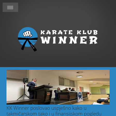
KK Winner poslovao uspješno kako u
takmičarskom tako i u finansijskom pogledu