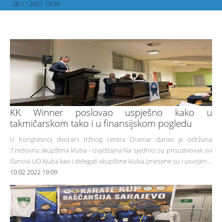
28.11.2021 19:30
KK Winner poslovao uspješno kako u
takmičarskom tako i u finansijskom pogledu
U Kongresnoj dvorani tržnog centra Dramar danas je održana
7.redovna skupština kluba –izvještajna.Na sjednici su prisustvovali svi
članovi UO kluba kao i delegati skupštine kluba.Iznesene su i usvojen...
10.02.2022 19:09