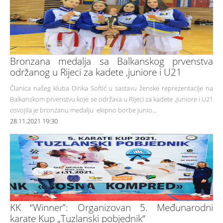
Bronzana medalja sa Balkanskog prvenstva
održanog u Rijeci za kadete ,juniore i U21
Članica našeg kluba Dinka Softić u sastavu ženske reprezentacije na
Balkanskom prvenstvu koje se održava u Rijeci za kadete ,juniore i U21
osvojila je bronzanu medalju ekipno borbe junio...
28.11.2021 19:30
KK “Winner”: Organizovan 5. Međunarodni
karate Kup „Tuzlanski pobjednik“