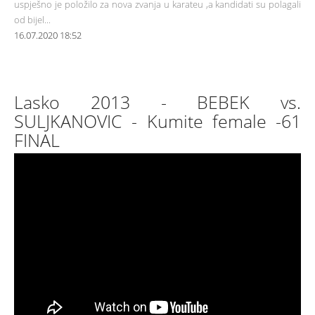
uspješno je položilo za nova zvanja u karateu ,a kandidati su polagali
od bijel...
16.07.2020 18:52
Lasko 2013 - BEBEK vs.
SULJKANOVIC - Kumite female -61
FINAL