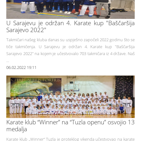
U Sarajevu je održan 4. Karate kup "Baščaršija
Sarajevo 2022"
Takmičari našeg kluba danas su uspješno započeli 2022 godinu što se
tiče takmičenja. U Sarajevu je održan 4. Karate kup "Baščaršija
Sarajevo 2022" na kojem je učestvovalo 703 takmičara iz 4 države. Naš
...
06.02.2022 19:11
Karate klub “Winner” na “Tuzla openu” osvojio 13
medalja
Karate klub „Winner“ Tuzla je proteklog vikenda učestvovao na karate