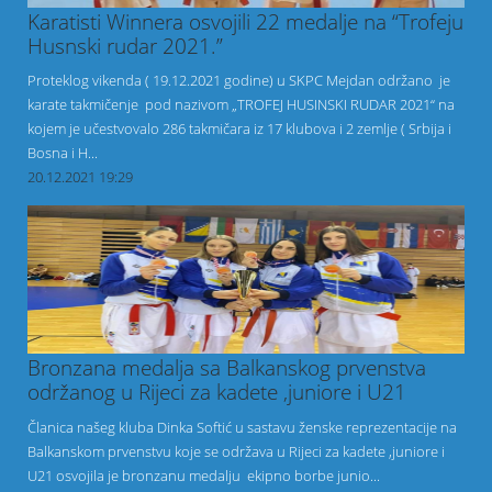
Karatisti Winnera osvojili 22 medalje na “Trofeju
Husnski rudar 2021.”
Proteklog vikenda ( 19.12.2021 godine) u SKPC Mejdan održano je
karate takmičenje pod nazivom „TROFEJ HUSINSKI RUDAR 2021“ na
kojem je učestvovalo 286 takmičara iz 17 klubova i 2 zemlje ( Srbija i
Bosna i H...
20.12.2021 19:29
Bronzana medalja sa Balkanskog prvenstva
održanog u Rijeci za kadete ,juniore i U21
Članica našeg kluba Dinka Softić u sastavu ženske reprezentacije na
Balkanskom prvenstvu koje se održava u Rijeci za kadete ,juniore i
U21 osvojila je bronzanu medalju ekipno borbe junio...