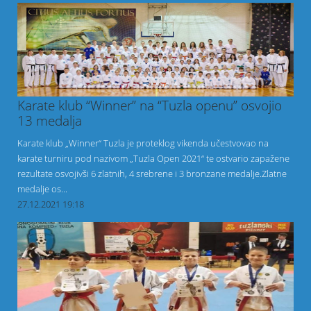
Karate klub “Winner” na “Tuzla openu” osvojio
13 medalja
Karate klub „Winner“ Tuzla je proteklog vikenda učestvovao na
karate turniru pod nazivom „Tuzla Open 2021“ te ostvario zapažene
rezultate osvojivši 6 zlatnih, 4 srebrene i 3 bronzane medalje.Zlatne
medalje os...
27.12.2021 19:18