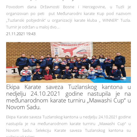
Povodom dana Državnosti Bosne i Hercegovine, u Tuzli je
organizovan po peti put Međunarodni karate Kup pod nazivom
„Tuzlanski pobjednik“ u organizaciji karate kluba „ WINNER“ Tuzla.
Turnir je održan u maloj dvo...
21.11.2021 19:43
Ekipa Karate saveza Tuzlanskog kantona u
nedjelju 24.10.2021 godine nastupila je na
međunarodnom karate turniru „Mawashi Cup“ u
Novom Sadu.
Ekipa Karate saveza Tuzlanskog kantona u nedjelju 24.10.2021 godine
nastupila je na međunarodnom karate turniru „Mawashi Cup“ u
Novom Sadu. Selekciju Karate saveza Tuzlanskog kantona su
sačinjavali takmi...